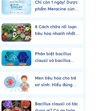
Chỉ còn 1 ngày! Dược
phẩm Meracine cùng
Pharmalink tổ chức
Workshop chuyên sâu
8 Cách chữa rối loạn
về bệnh lý tiêu hóa
tiêu hóa nhanh nhất
cho Dược sĩ nhà
tại nhà
thuốc
Phân biệt bacillus
clausii và bacillus
subtilis – Nên sử dụng
loại nào?
Men tiêu hóa cho trẻ
sơ sinh: Hiểu đúng
bản chất, dùng đúng
cách!
Bacillus clausii có tác
dụng gì? Có an toàn