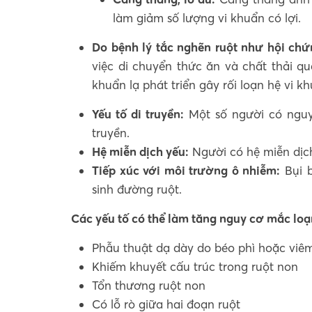
làm giảm số lượng vi khuẩn có lợi.
Do bệnh lý tắc nghẽn ruột như hội chứ
việc di chuyển thức ăn và chất thải qu
khuẩn lạ phát triển gây rối loạn hệ vi k
Yếu tố di truyền:
Một số người có nguy 
truyền.
Hệ miễn dịch yếu:
Người có hệ miễn dịc
Tiếp xúc với môi trường ô nhiễm:
Bụi b
sinh đường ruột.
Các yếu tố có thể làm tăng nguy cơ mắc lo
Phẫu thuật dạ dày do béo phì hoặc viêm
Khiếm khuyết cấu trúc trong ruột non
Tổn thương ruột non
Có lỗ rò giữa hai đoạn ruột