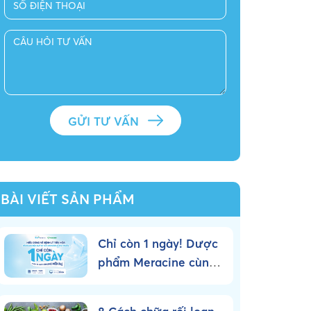
BÀI VIẾT SẢN PHẨM
Chỉ còn 1 ngày! Dược
phẩm Meracine cùng
Pharmalink tổ chức
Workshop chuyên sâu