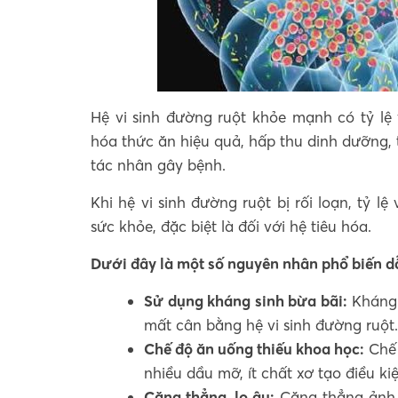
Hệ vi sinh đường ruột khỏe mạnh có tỷ lệ 
hóa thức ăn hiệu quả, hấp thu dinh dưỡng,
tác nhân gây bệnh.
Khi hệ vi sinh đường ruột bị rối loạn, tỷ l
sức khỏe, đặc biệt là đối với hệ tiêu hóa.
Dưới đây là một số nguyên nhân phổ biến d
Sử dụng kháng sinh bừa bãi:
Kháng s
mất cân bằng hệ vi sinh đường ruột.
Chế độ ăn uống thiếu khoa học:
Chế 
nhiều dầu mỡ, ít chất xơ tạo điều kiệ
Căng thẳng, lo âu:
Căng thẳng ảnh h