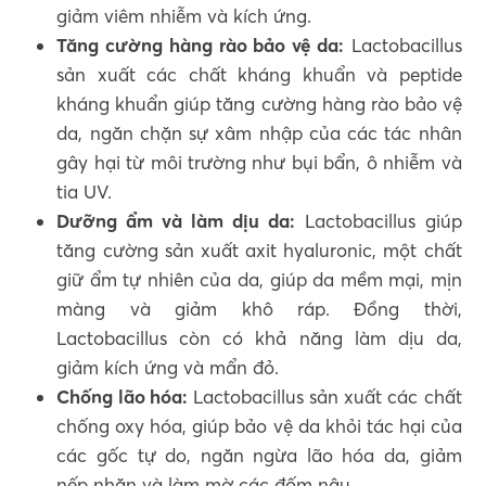
giảm viêm nhiễm và kích ứng.
Tăng cường hàng rào bảo vệ da:
Lactobacillus
sản xuất các chất kháng khuẩn và peptide
kháng khuẩn giúp tăng cường hàng rào bảo vệ
da, ngăn chặn sự xâm nhập của các tác nhân
gây hại từ môi trường như bụi bẩn, ô nhiễm và
tia UV.
Dưỡng ẩm và làm dịu da:
Lactobacillus giúp
tăng cường sản xuất axit hyaluronic, một chất
giữ ẩm tự nhiên của da, giúp da mềm mại, mịn
màng và giảm khô ráp. Đồng thời,
Lactobacillus còn có khả năng làm dịu da,
giảm kích ứng và mẩn đỏ.
Chống lão hóa:
Lactobacillus sản xuất các chất
chống oxy hóa, giúp bảo vệ da khỏi tác hại của
các gốc tự do, ngăn ngừa lão hóa da, giảm
nếp nhăn và làm mờ các đốm nâu.