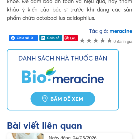
khỏe. Để đảm bảo an toàn và hiệu quả, hãy tham
khảo ý kiến của bác sĩ trước khi dùng các sản
phẩm chứa actobacillus acidophilus.
Tác giả:
meracine
0
Lưu
Chia sẻ
Chia sẻ
★
★
★
★
★
0 đánh giá
Bài viết liên quan
Ngày đăng: 04/05/2026