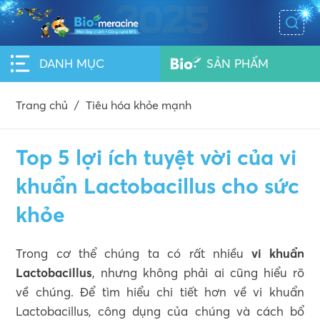
DANH MỤC
SẢN PHẨM
Trang chủ
/
Tiêu hóa khỏe mạnh
Top 5 lợi ích tuyệt vời của vi
khuẩn Lactobacillus cho sức
khỏe
Trong cơ thể chúng ta có rất nhiều
vi khuẩn
Lactobacillus
, nhưng không phải ai cũng hiểu rõ
về chúng. Để tìm hiểu chi tiết hơn về vi khuẩn
Lactobacillus, công dụng của chúng và cách bổ