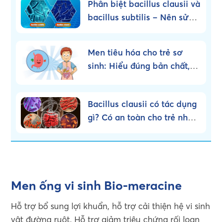
Phân biệt bacillus clausii và
bacillus subtilis – Nên sử
dụng loại nào?
Men tiêu hóa cho trẻ sơ
sinh: Hiểu đúng bản chất,
dùng đúng cách!
Bacillus clausii có tác dụng
gì? Có an toàn cho trẻ nhỏ
không?
Men ống vi sinh Bio-meracine
Hỗ trợ bổ sung lợi khuẩn, hỗ trợ cải thiện hệ vi sinh
vật đường ruột. Hỗ trợ giảm triệu chứng rối loạn