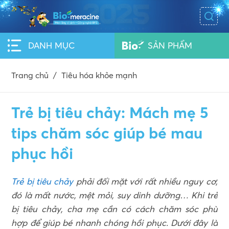
DANH MỤC
SẢN PHẨM
Trang chủ
/
Tiêu hóa khỏe mạnh
Trẻ bị tiêu chảy: Mách mẹ 5
tips chăm sóc giúp bé mau
phục hồi
Trẻ bị tiêu chảy
phải đối mặt với rất nhiều nguy cơ,
đó là mất nước, mệt mỏi, suy dinh dưỡng… Khi trẻ
bị tiêu chảy, cha mẹ cần có cách chăm sóc phù
hợp để giúp bé nhanh chóng hồi phục. Dưới đây là