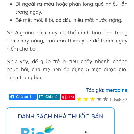
Đi ngoài ra máu hoặc phân lỏng quá nhiều lần
trong ngày.
Bé mệt mỏi, li bì, có dấu hiệu mất nước nặng.
Những dấu hiệu này có thể cảnh báo tình trạng
tiêu chảy nặng, cần can thiệp y tế để tránh nguy
hiểm cho bé.
Như vậy, để giúp trẻ bị tiêu chảy nhanh chóng
phục hồi, cha mẹ nên áp dụng 5 mẹo được giới
thiệu trong bài.
Tác giả:
meracine
1
Lưu
Chia sẻ
Chia sẻ
★
★
★
★
★
★
1 đánh giá