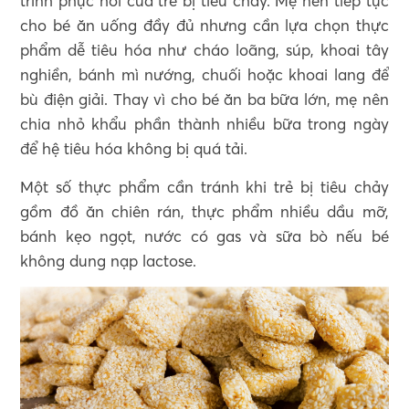
trình phục hồi của trẻ bị tiêu chảy. Mẹ nên tiếp tục
cho bé ăn uống đầy đủ nhưng cần lựa chọn thực
phẩm dễ tiêu hóa như cháo loãng, súp, khoai tây
nghiền, bánh mì nướng, chuối hoặc khoai lang để
bù điện giải. Thay vì cho bé ăn ba bữa lớn, mẹ nên
chia nhỏ khẩu phần thành nhiều bữa trong ngày
để hệ tiêu hóa không bị quá tải.
Một số thực phẩm cần tránh khi trẻ bị tiêu chảy
gồm đồ ăn chiên rán, thực phẩm nhiều dầu mỡ,
bánh kẹo ngọt, nước có gas và sữa bò nếu bé
không dung nạp lactose.