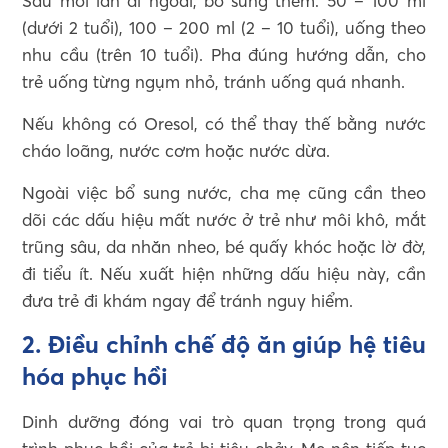
Sau mỗi lần đi ngoài, bổ sung thêm: 50 – 100 ml
(dưới 2 tuổi), 100 – 200 ml (2 – 10 tuổi), uống theo
nhu cầu (trên 10 tuổi). Pha đúng hướng dẫn, cho
trẻ uống từng ngụm nhỏ, tránh uống quá nhanh.
Nếu không có Oresol, có thể thay thế bằng nước
cháo loãng, nước cơm hoặc nước dừa.
Ngoài việc bổ sung nước, cha mẹ cũng cần theo
dõi các dấu hiệu mất nước ở trẻ như môi khô, mắt
trũng sâu, da nhăn nheo, bé quấy khóc hoặc lờ đờ,
đi tiểu ít. Nếu xuất hiện những dấu hiệu này, cần
đưa trẻ đi khám ngay để tránh nguy hiểm.
2. Điều chỉnh chế độ ăn giúp hệ tiêu
hóa phục hồi
Dinh dưỡng đóng vai trò quan trọng trong quá