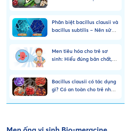
Phân biệt bacillus clausii và
bacillus subtilis – Nên sử
dụng loại nào?
Men tiêu hóa cho trẻ sơ
sinh: Hiểu đúng bản chất,
dùng đúng cách!
Bacillus clausii có tác dụng
gì? Có an toàn cho trẻ nhỏ
không?
Men ống vi sinh Bio-meracine