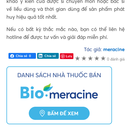
khảo ý kiến của dược sĩ chuyên môn hoặc bác sĩ
về liều dùng và thời gian dùng để sản phẩm phát
huy hiệu quả tốt nhất.
Nếu có bất kỳ thắc mắc nào, bạn có thể liên hệ
hotline để được tư vấn và giải đáp miễn phí.
Tác giả:
meracine
0
Lưu
Chia sẻ
Chia sẻ
★
★
★
★
★
0 đánh giá