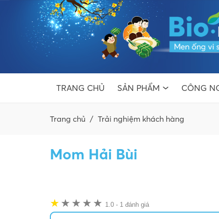
TRANG CHỦ
SẢN PHẨM
CÔNG NG
Trang chủ
/
Trải nghiệm khách hàng
Mom Hải Bùi
★
★
★
★
★
★
1.0
-
1 đánh giá