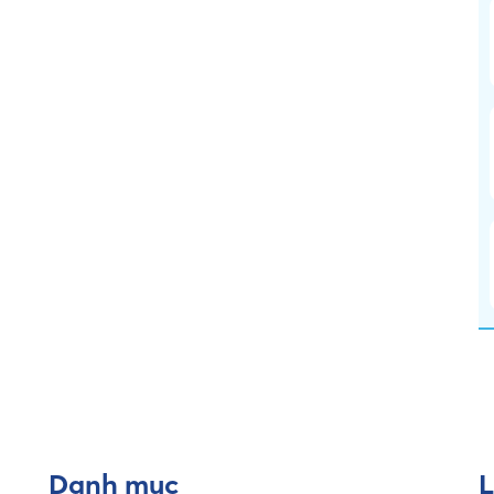
Danh mục
L