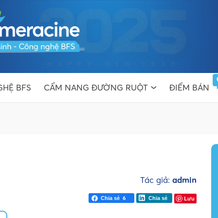
HỆ BFS
CẨM NANG ĐƯỜNG RUỘT
ĐIỂM BÁN
Tác giả:
admin
6
Lưu
Chia sẻ
Chia sẻ