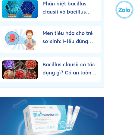
Phân biệt bacillus
clausii và bacillus
subtilis – Nên sử dụng
loại nào?
Men tiêu hóa cho trẻ
sơ sinh: Hiểu đúng
bản chất, dùng đúng
cách!
Bacillus clausii có tác
dụng gì? Có an toàn
cho trẻ nhỏ không?