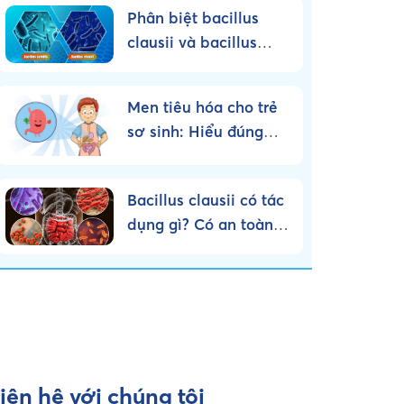
Phân biệt bacillus
clausii và bacillus
subtilis – Nên sử dụng
loại nào?
Men tiêu hóa cho trẻ
sơ sinh: Hiểu đúng
bản chất, dùng đúng
cách!
Bacillus clausii có tác
dụng gì? Có an toàn
cho trẻ nhỏ không?
iên hệ với chúng tôi