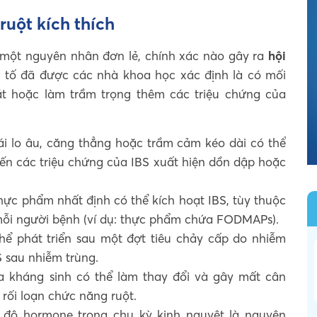
ruột kích thích
một nguyên nhân đơn lẻ, chính xác nào gây ra
hội
ếu tố đã được các nhà khoa học xác định là có mối
át hoặc làm trầm trọng thêm các triệu chứng của
i lo âu, căng thẳng hoặc trầm cảm kéo dài có thể
hiến các triệu chứng của IBS xuất hiện dồn dập hoặc
ực phẩm nhất định có thể kích hoạt IBS, tùy thuộc
mỗi người bệnh (ví dụ: thực phẩm chứa FODMAPs).
hể phát triển sau một đợt tiêu chảy cấp do nhiễm
S sau nhiễm trùng.
 kháng sinh có thể làm thay đổi và gây mất cân
 rối loạn chức năng ruột.
độ hormone trong chu kỳ kinh nguyệt là nguyên