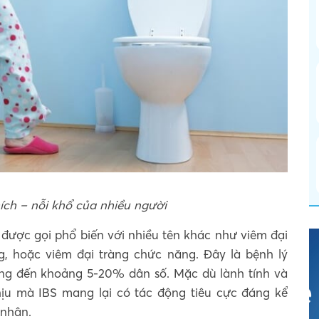
hích – nỗi khổ của nhiều người
được gọi phổ biến với nhiều tên khác như viêm đại
ng, hoặc viêm đại tràng chức năng. Đây là bệnh lý
ởng đến khoảng 5-20% dân số. Mặc dù lành tính và
ịu mà IBS mang lại có tác động tiêu cực đáng kể
 nhân.