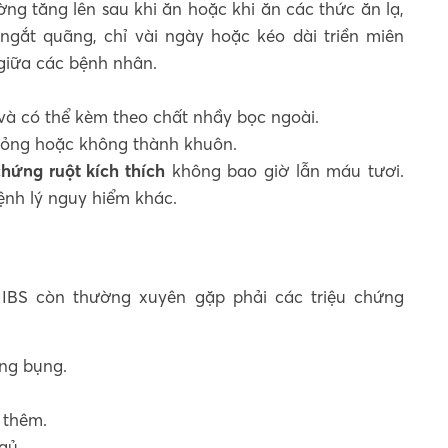
ng tăng lên sau khi ăn hoặc khi ăn các thức ăn lạ,
ngắt quãng, chỉ vài ngày hoặc kéo dài triền miên
 giữa các bệnh nhân.
và có thể kèm theo chất nhầy bọc ngoài.
 lỏng hoặc không thành khuôn.
chứng ruột kích thích
không bao giờ lẫn máu tươi.
ệnh lý nguy hiểm khác.
 IBS còn thường xuyên gặp phải các triệu chứng
ặng bụng.
 thêm.
gủ.