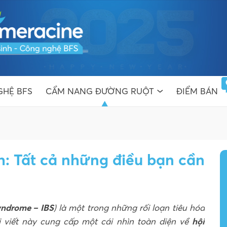
HỆ BFS
CẨM NANG ĐƯỜNG RUỘT
ĐIỂM BÁN
ch: Tất cả những điều bạn cần
Syndrome – IBS
) là một trong những rối loạn tiêu hóa
 viết này cung cấp một cái nhìn toàn diện về
hội