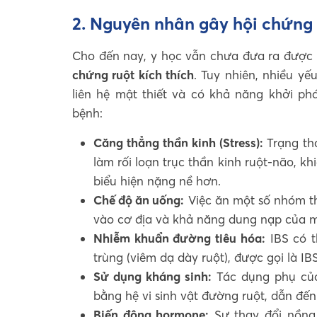
2. Nguyên nhân gây hội chứng 
Cho đến nay, y học vẫn chưa đưa ra được 
chứng ruột kích thích
. Tuy nhiên, nhiều y
liên hệ mật thiết và có khả năng khởi ph
bệnh:
Căng thẳng thần kinh (Stress):
Trạng thá
làm rối loạn trục thần kinh ruột-não, k
biểu hiện nặng nề hơn.
Chế độ ăn uống:
Việc ăn một số nhóm th
vào cơ địa và khả năng dung nạp của 
Nhiễm khuẩn đường tiêu hóa:
IBS có t
trùng (viêm dạ dày ruột), được gọi là IB
Sử dụng kháng sinh:
Tác dụng phụ của
bằng hệ vi sinh vật đường ruột, dẫn đến
Biến động hormone:
Sự thay đổi nồng 