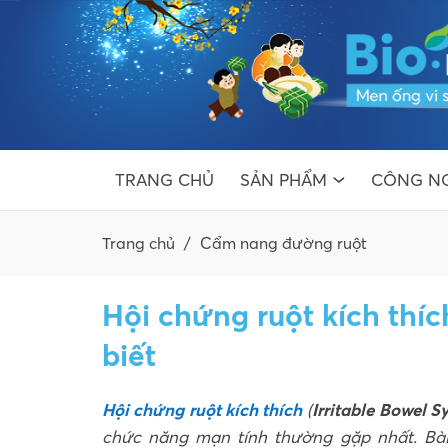
TRANG CHỦ
SẢN PHẨM
CÔNG NG
Trang chủ
/
Cẩm nang đường ruột
Hội chứng ruột kích thí
biết
Hội chứng ruột kích thích
(
Irritable Bowel 
chức năng mạn tính thường gặp nhất. Bài