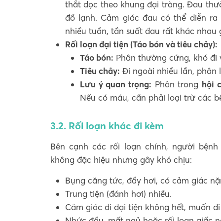
thắt dọc theo khung đại tràng. Đau thườ
đồ lạnh. Cảm giác đau có thể diễn ra 
nhiều tuần, tần suất đau rất khác nhau
Rối loạn đại tiện (Táo bón và tiêu chảy):
Táo bón:
Phân thường cứng, khó đi 
Tiêu chảy:
Đi ngoài nhiều lần, phân
Lưu ý quan trọng:
Phân trong
hội 
Nếu có máu, cần phải loại trừ các b
3.2. Rối loạn khác đi kèm
Bên cạnh các rối loạn chính, người bệnh
không đặc hiệu nhưng gây khó chịu:
Bụng căng tức, đầy hơi, có cảm giác n
Trung tiện (đánh hơi) nhiều.
Cảm giác đi đại tiện không hết, muốn đi
Nhức đầu, mất ngủ hoặc rối loạn giấc n