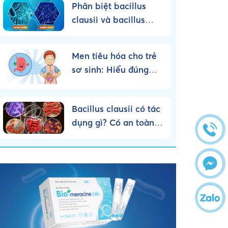
Phân biệt bacillus
clausii và bacillus
subtilis – Nên sử dụng
loại nào?
Men tiêu hóa cho trẻ
sơ sinh: Hiểu đúng
bản chất, dùng đúng
cách!
Bacillus clausii có tác
dụng gì? Có an toàn
cho trẻ nhỏ không?