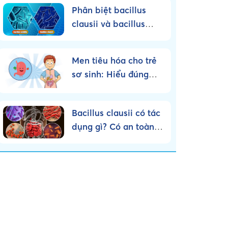
Phân biệt bacillus
clausii và bacillus
subtilis – Nên sử dụng
loại nào?
Men tiêu hóa cho trẻ
sơ sinh: Hiểu đúng
bản chất, dùng đúng
cách!
Bacillus clausii có tác
dụng gì? Có an toàn
cho trẻ nhỏ không?