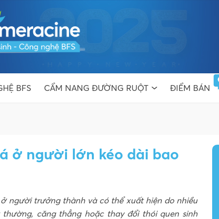
HỆ BFS
CẨM NANG ĐƯỜNG RUỘT
ĐIỂM BÁN
oá ở người lớn kéo dài bao
n ở người trưởng thành và có thể xuất hiện do nhiều
thường, căng thẳng hoặc thay đổi thói quen sinh