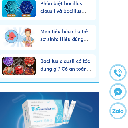
Phân biệt bacillus
clausii và bacillus
subtilis – Nên sử dụng
loại nào?
Men tiêu hóa cho trẻ
sơ sinh: Hiểu đúng
bản chất, dùng đúng
cách!
Bacillus clausii có tác
dụng gì? Có an toàn
cho trẻ nhỏ không?