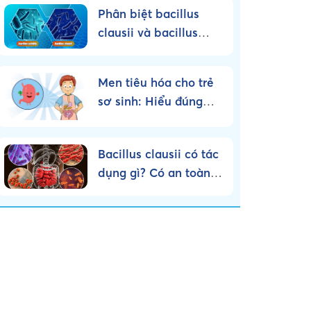
Phân biệt bacillus
clausii và bacillus
subtilis – Nên sử dụng
loại nào?
Men tiêu hóa cho trẻ
sơ sinh: Hiểu đúng
bản chất, dùng đúng
cách!
Bacillus clausii có tác
dụng gì? Có an toàn
cho trẻ nhỏ không?