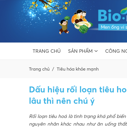
TRANG CHỦ
SẢN PHẨM
CÔNG NG
Trang chủ
/
Tiêu hóa khỏe mạnh
Dấu hiệu rối loạn tiêu h
lâu thì nên chú ý
Rối loạn tiêu hoá là tình trạng khá phổ biế
nguyên nhân khác nhau như ăn uống thất 