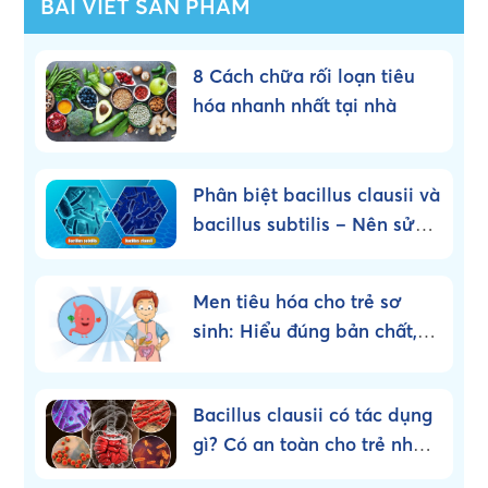
BÀI VIẾT SẢN PHẨM
8 Cách chữa rối loạn tiêu
hóa nhanh nhất tại nhà
Phân biệt bacillus clausii và
bacillus subtilis – Nên sử
dụng loại nào?
Men tiêu hóa cho trẻ sơ
sinh: Hiểu đúng bản chất,
dùng đúng cách!
Bacillus clausii có tác dụng
gì? Có an toàn cho trẻ nhỏ
không?