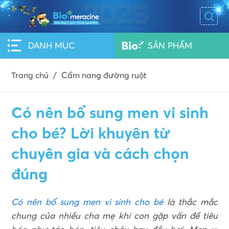
DANH MỤC
SẢN PHẨM
Trang chủ
/
Cẩm nang đường ruột
Có nên bổ sung men vi sinh
cho bé? Lời khuyên từ
chuyên gia và cách chọn
đúng
Có nên bổ sung men vi sinh cho bé
là thắc mắc
chung của nhiều cha mẹ khi con gặp vấn đề tiêu