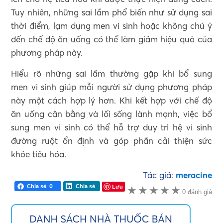
Tuy nhiên, những sai lầm phổ biến như sử dụng sai
thời điểm, lạm dụng men vi sinh hoặc không chú ý
đến chế độ ăn uống có thể làm giảm hiệu quả của
phương pháp này.
Hiểu rõ những sai lầm thường gặp khi bổ sung
men vi sinh giúp mỗi người sử dụng phương pháp
này một cách hợp lý hơn. Khi kết hợp với chế độ
ăn uống cân bằng và lối sống lành mạnh, việc bổ
sung men vi sinh có thể hỗ trợ duy trì hệ vi sinh
đường ruột ổn định và góp phần cải thiện sức
khỏe tiêu hóa.
Tác giả:
meracine
0
Lưu
Chia sẻ
Chia sẻ
★
★
★
★
★
0 đánh giá