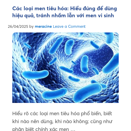
Các loại men tiêu hóa: Hiểu đúng để dùng
hiệu quả, tránh nhầm lẫn với men vi sinh
26/04/2025
by
meracine
Leave a Comment
Hiểu rõ các loại men tiêu hóa phổ biến, biết
khi nào nên dùng, khi nào không; cũng như
phân biệt chính xác men …