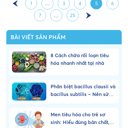
1
…
3
4
5
6
7
…
25
BÀI VIẾT SẢN PHẨM
8 Cách chữa rối loạn tiêu
hóa nhanh nhất tại nhà
Phân biệt bacillus clausii và
bacillus subtilis – Nên sử
dụng loại nào?
Men tiêu hóa cho trẻ sơ
sinh: Hiểu đúng bản chất,