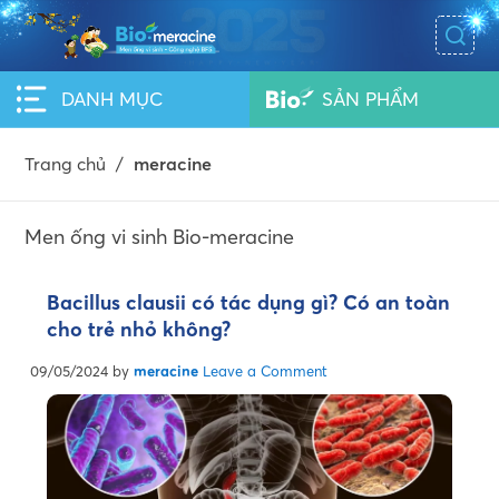
DANH MỤC
SẢN PHẨM
Trang chủ
/
meracine
Men ống vi sinh Bio-meracine
Bacillus clausii có tác dụng gì? Có an toàn
cho trẻ nhỏ không?
09/05/2024
by
meracine
Leave a Comment