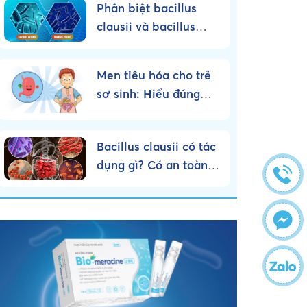
Phân biệt bacillus
clausii và bacillus
subtilis – Nên sử dụng
loại nào?
Men tiêu hóa cho trẻ
sơ sinh: Hiểu đúng
bản chất, dùng đúng
cách!
Bacillus clausii có tác
dụng gì? Có an toàn
cho trẻ nhỏ không?