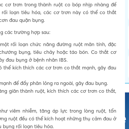
ác cơ trơn trong thành ruột co bóp nhịp nhàng để
 rối loạn tiêu hóa, các cơ trơn này có thể co thắt
 cơn đau quặn bụng.
ng các trường hợp sau:
một rối loạn chức năng đường ruột mãn tính, đặc
 chướng bụng, tiêu chảy hoặc táo bón. Co thắt cơ
gây đau bụng ở bệnh nhân IBS.
 thể kích thích các cơ trơn co thắt mạnh, gây đau
p mạnh để đẩy phân lỏng ra ngoài, gây đau bụng.
g giãn thành ruột, kích thích các cơ trơn co thắt,
hư viêm nhiễm, tăng áp lực trong lòng ruột, tổn
đường ruột đều có thể kích hoạt những thụ cảm đau ở
 bụng rối loạn tiêu hóa.