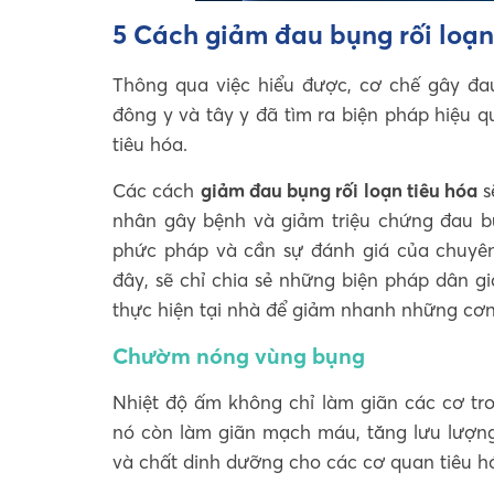
5 Cách giảm đau bụng rối loạ
Thông qua việc hiểu được, cơ chế gây đau
đông y và tây y đã tìm ra biện pháp hiệu 
tiêu hóa.
Các cách
giảm đau bụng rối loạn tiêu hóa
s
nhân gây bệnh và giảm triệu chứng đau bụ
phức pháp và cần sự đánh giá của chuyên g
đây, sẽ chỉ chia sẻ những biện pháp dân g
thực hiện tại nhà để giảm nhanh những cơn 
Chườm nóng vùng bụng
Nhiệt độ ấm không chỉ làm giãn các cơ trơ
nó còn làm giãn mạch máu, tăng lưu lượn
và chất dinh dưỡng cho các cơ quan tiêu hó