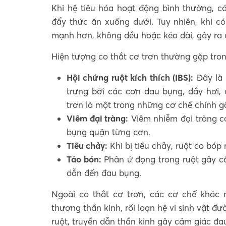
Khi hệ tiêu hóa hoạt động bình thường, c
đẩy thức ăn xuống dưới. Tuy nhiên, khi có
mạnh hơn, không đều hoặc kéo dài, gây ra
Hiện tượng co thắt cơ trơn thường gặp tro
Hội chứng ruột kích thích (IBS):
Đây là 
trưng bởi các cơn đau bụng, đầy hơi,
trơn là một trong những cơ chế chính 
Viêm đại tràng:
Viêm nhiễm đại tràng có
bụng quặn từng cơn.
Tiêu chảy:
Khi bị tiêu chảy, ruột co bó
Táo bón:
Phân ứ đọng trong ruột gây căn
dẫn đến đau bụng.
Ngoài co thắt cơ trơn, các cơ chế khác n
thương thần kinh, rối loạn hệ vi sinh vật 
ruột, truyền dẫn thần kinh gây cảm giác đau