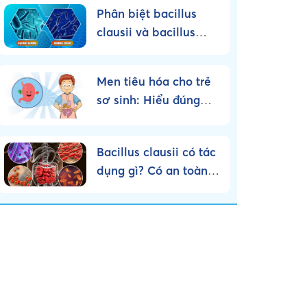
Phân biệt bacillus
clausii và bacillus
subtilis – Nên sử dụng
loại nào?
Men tiêu hóa cho trẻ
sơ sinh: Hiểu đúng
bản chất, dùng đúng
cách!
Bacillus clausii có tác
dụng gì? Có an toàn
cho trẻ nhỏ không?