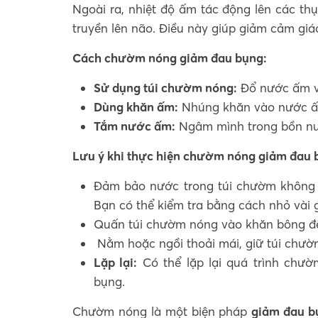
Ngoài ra, nhiệt độ ấm tác động lên các th
truyền lên não. Điều này giúp giảm cảm giá
Cách chườm nóng giảm đau bụng:
Sử dụng túi chườm nóng:
Đổ nước ấm và
Dùng khăn ấm:
Nhúng khăn vào nước ấm
Tắm nước ấm:
Ngâm mình trong bồn nư
Lưu ý khi thực hiện chườm nóng giảm đau b
Đảm bảo nước trong túi chườm không 
Bạn có thể kiểm tra bằng cách nhỏ vài gi
Quấn túi chườm nóng vào khăn bông để t
Nằm hoặc ngồi thoải mái, giữ túi chườ
Lặp lại:
Có thể lặp lại quá trình chư
bụng.
Chườm nóng là một biện pháp
giảm đau bụ