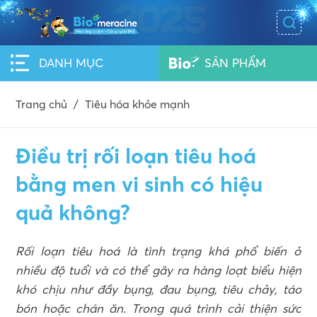
DANH MỤC
SẢN PHẨM
Trang chủ
/
Tiêu hóa khỏe mạnh
Điều trị rối loạn tiêu hoá
bằng men vi sinh có hiệu
quả không?
Rối loạn tiêu hoá là tình trạng khá phổ biến ở
nhiều độ tuổi và có thể gây ra hàng loạt biểu hiện
khó chịu như đầy bụng, đau bụng, tiêu chảy, táo
bón hoặc chán ăn. Trong quá trình cải thiện sức